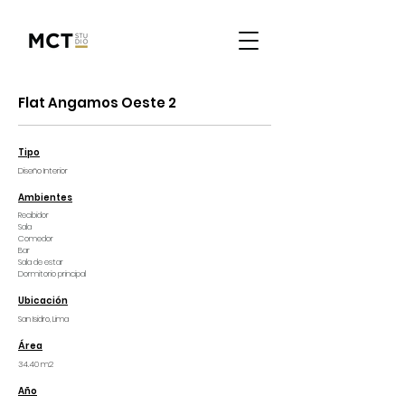
Flat Angamos Oeste 2
Tipo
Diseño Interior
Ambientes
Recibidor
Sala
Comedor
Bar
Sala de estar
Dormitorio principal
Ubicación
San Isidro, Lima
Área
34.40 m2
Año