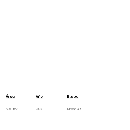
Área
Año
Etapa
82.90 m2
2023
Diseño 3D