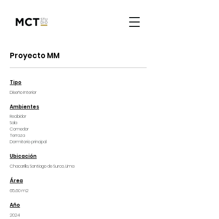
Proyecto MM
Tipo
Diseño Interior
Ambientes
Recibidor
Sala
Comedor
Terraza
Dormitorio principal
Ubicación
Chacarilla, Santiago de Surco, Lima
Área
65..60 m2
Año
2024