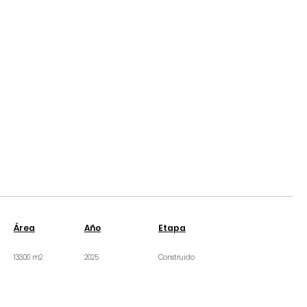
Área
Año
Etapa
133.00 m2
2025
Construido