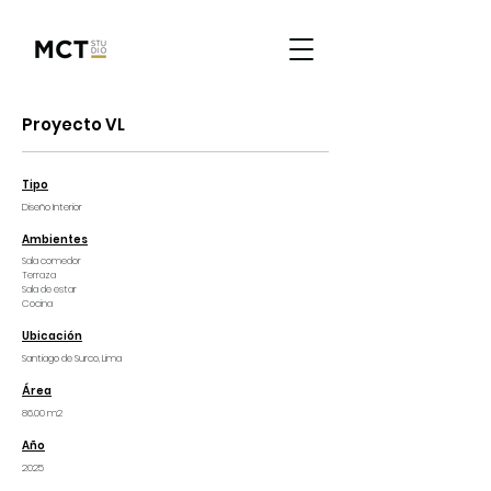
Proyecto VL
Tipo
Diseño Interior
Ambientes
Sala comedor
Terraza
Sala de estar
Cocina
Ubicación
Santiago de Surco, Lima
Área
86.00 m2
Año
2025