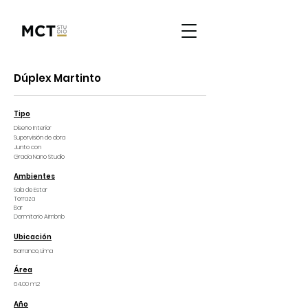
Dúplex Martinto
Tipo
Diseño Interior
Supervisión de obra
Junto con
Gracia Nano Studio
Ambientes
Sala de Estar
Terraza
Bar
Dormitorio Airnbnb
Ubicación
Barranco
, Lima
Área
64.00 m2
Año