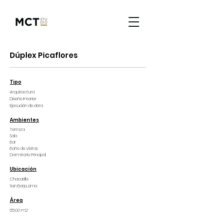
Dúplex Picaflores
Tipo
Arquitectura
Diseño Interior
Ejecución de obra
Ambientes
Terraza
Sala
Bar
Baño de visitas
Dormitorio Principal
Ubicación
Chacarilla
San Borja,
Lima
Área
65.00 m2