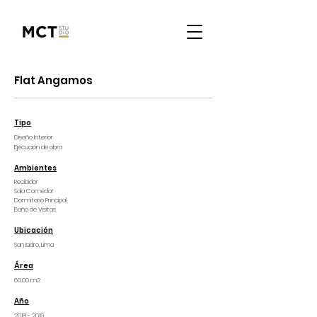
Flat Angamos
Tipo
Diseño Interior
Ejecución de obra
Ambientes
Recibidor
Sala Comedor
Dormitorio Principal
Baño de Visitas
Ubicación
San Isidro
, Lima
Área
60.00 m2
Año
2018 - 2019