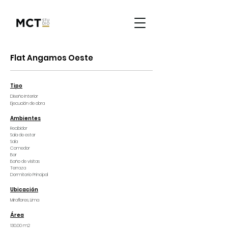
Flat Angamos Oeste
Tipo
Diseño Interior
Ejecución de obra
Ambientes
Recibidor
Sala de estar
Sala
Comedor
Bar
Baño de visitas
Terraza
Dormitorio Principal
Ubicación
Miraflores
, Lima
Área
130.00 m2