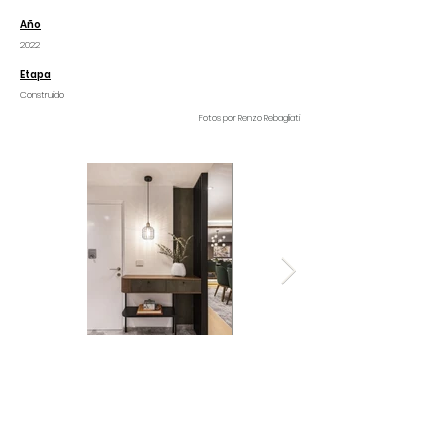
Año
2022
Etapa
Construido
Fotos por Renzo Rebagliati