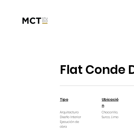
Flat Conde 
Tipo
Ubicació
n
Arquitectura
Chacarilla,
Diseño Interior
Surco, Lima
Ejecución de
obra