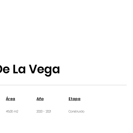
De La Vega
Área
Año
Etapa
45.00 m2
2020 - 2021
Construido