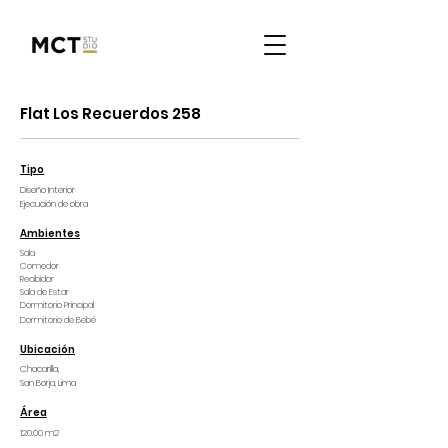
Flat Los Recuerdos 258
Tipo
Diseño Interior
Ejecución de obra
Ambientes
Sala
Comedor
Recibidor
Sala de Estar
Dormitorio Principal
Dormitorio
de Bebé
Ubicación
Chacarilla,
San Borja, Lima
Área
120.00 m2