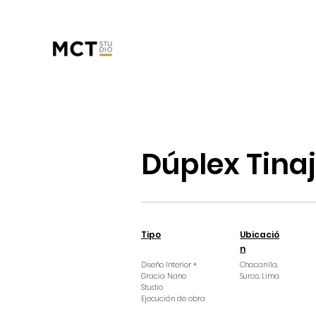
Dúplex Tina
Tipo
Ubicació
n
Diseño Interior +
Chacarilla,
Gracia Nano
Surco, Lima
Studio
Ejecución de obra