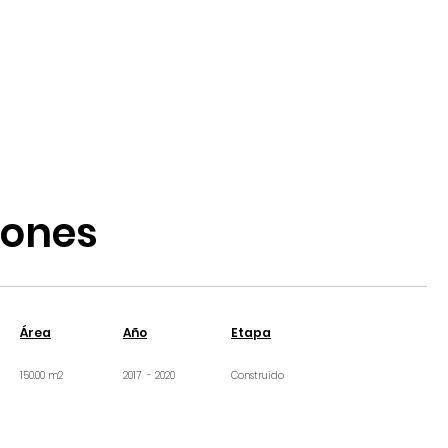
jones
Área
Año
Etapa
150.00 m2
2017 - 2020
Construido