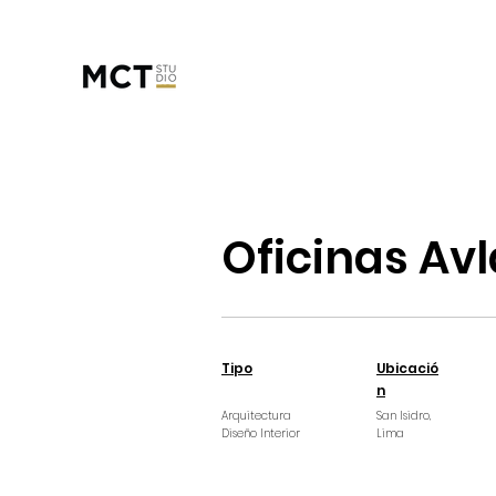
Oficinas Avl
Tipo
Ubicació
n
Arquitectura
San Isidro,
Diseño Interior
Lima