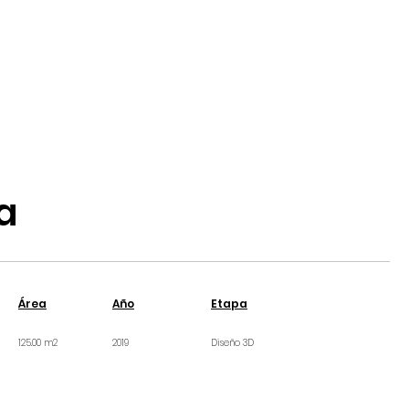
a
Área
Año
Etapa
125.00 m2
2019
Diseño 3D