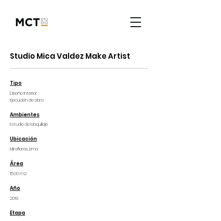
Studio Mica Valdez Make Artist
Tipo
Diseño Interior
Ejecución de obra
Ambientes
Estudio de Maquillaje
Ubicación
Miraflores, Lima
Área
15.00 m2
Año
2019
Etapa